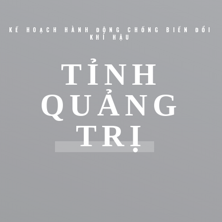
KẾ HOẠCH HÀNH ĐỘNG CHỐNG BIẾN ĐỔI
KHÍ HẬU
TỈNH
QUẢNG
TRỊ