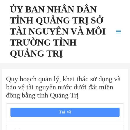
Nhảy
Điều
Main
ỦY BAN NHÂN DÂN
tới
hướng
Menu
nội
bài
TỈNH QUẢNG TRỊ SỞ
dung
viết
TÀI NGUYÊN VÀ MÔI
TRƯỜNG TỈNH
QUẢNG TRỊ
Quy hoạch quản lý, khai thác sử dụng và
bảo vệ tài nguyên nước dưới đất miền
đồng bằng tỉnh Quảng Trị
Tải về