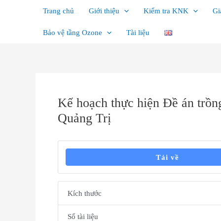
Nhảy
Điều
Trang chủ
Giới thiệu
Kiểm tra KNK
Gi
tới
hướng
nội
bài
Bảo vệ tầng Ozone
Tài liệu
dung
viết
Kế hoạch thực hiện Đề án trồng
Quảng Trị
Tải về
Kích thước
Số tài liệu