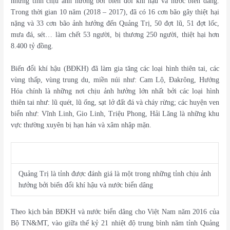
những tỉnh chịu ảnh hưởng bởi biến đổi khí hậu và nước biển dâng.
Trong thời gian 10 năm (2018 – 2017), đã có 16 cơn bão gây thiệt hại
nặng và 33 cơn bão ảnh hưởng đến Quảng Trị, 50 đợt lũ, 51 đợt lốc,
mưa đá, sét… làm chết 53 người, bị thương 250 người, thiệt hại hơn
8.400 tỷ đồng.
Biến đổi khí hậu (BĐKH) đã làm gia tăng các loại hình thiên tai, các
vùng thấp, vùng trung du, miền núi như: Cam Lộ, Đakrông, Hướng
Hóa chính là những nơi chịu ảnh hưởng lớn nhất bởi các loại hình
thiên tai như: lũ quét, lũ ống, sạt lở đất đá và cháy rừng; các huyện ven
biển như: Vĩnh Linh, Gio Linh, Triệu Phong, Hải Lăng là những khu
vực thường xuyên bị hạn hán và xâm nhập mặn.
Quảng Trị là tỉnh được đánh giá là một trong những tỉnh chịu ảnh
hưởng bởi biến đổi khí hậu và nước biển dâng
Theo kịch bản BĐKH và nước biển dâng cho Việt Nam năm 2016 của
Bộ TN&MT, vào giữa thế kỷ 21 nhiệt độ trung bình năm tỉnh Quảng