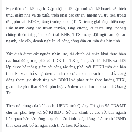
Mục tiêu của kế hoạch: Cập nhật, thiết lập mới các kế hoạch về thích
ứng, giảm nhẹ và đề xuất, triển khai các dự án, nhiệm vụ ưu tiên trong
ứng phó với BĐKH, tăng trưởng xanh (TTX) trong giai đoạn hiện nay.
Đẩy mạnh công tác tuyên truyền, tăng cường về thích ứng, phòng
chống thiên tai, giảm phát thải KNK, TTX trong đội ngũ cán bộ các
ngành, các cấp, doanh nghiệp và cộng đồng dân cư trên địa bàn tỉnh.
Xác định được các nguồn nhân lực, tài chính để triển khai thực hiện
các hoạt động ứng phó với BĐKH, TTX, giảm phát thải KNK và thiết
lập được hệ thống giám sát công tác ứng phó với BĐKH trên địa bàn
tỉnh. Rà soát, bổ sung, điều chỉnh các cơ chế chính sách, thúc đẩy cộng
động tham gia thích ứng với BĐKH và phát triển theo hướng TTX,
giảm nhẹ phát thải KNK, phù hợp với điều kiện thực tế của tỉnh Quảng
Trị…
Theo nội dung của kế hoạch, UBND tỉnh Quảng Trị giao Sở TN&MT
chủ trì, phối hợp với Sở KH&ĐT, Sở Tài chính và các Sở, ban ngành
liên quan báo cáo tổng hợp nhu cầu kinh phí; thống nhất trình UBND
tỉnh xem xét, bố trí ngân sách thực hiện Kế hoạch.