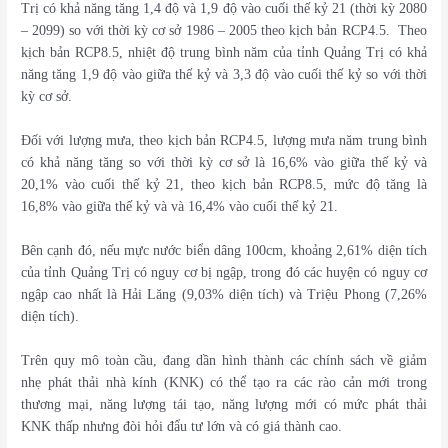
Trị có khả năng tăng 1,4 độ và 1,9 độ vào cuối thế kỷ 21 (thời kỳ 2080
– 2099) so với thời kỳ cơ sở 1986 – 2005 theo kịch bản RCP4.5. Theo
kịch bản RCP8.5, nhiệt độ trung bình năm của tỉnh Quảng Trị có khả
năng tăng 1,9 độ vào giữa thế kỷ và 3,3 độ vào cuối thế kỷ so với thời
kỳ cơ sở.
Đối với lượng mưa, theo kịch bản RCP4.5, lượng mưa năm trung bình
có khả năng tăng so với thời kỳ cơ sở là 16,6% vào giữa thế kỷ và
20,1% vào cuối thế kỷ 21, theo kịch bản RCP8.5, mức độ tăng là
16,8% vào giữa thế kỷ và và 16,4% vào cuối thế kỷ 21.
Bên cạnh đó, nếu mực nước biển dâng 100cm, khoảng 2,61% diện tích
của tỉnh Quảng Trị có nguy cơ bị ngập, trong đó các huyện có nguy cơ
ngập cao nhất là Hải Lăng (9,03% diện tích) và Triệu Phong (7,26%
diện tích).
Trên quy mô toàn cầu, đang dần hình thành các chính sách về giảm
nhẹ phát thải nhà kính (KNK) có thể tạo ra các rào cản mới trong
thương mại, năng lượng tái tạo, năng lượng mới có mức phát thải
KNK thấp nhưng đòi hỏi đẩu tư lớn và có giá thành cao.