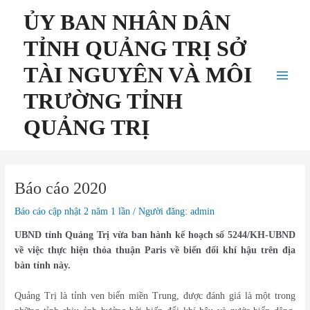
Nhảy
Điều
Main
ỦY BAN NHÂN DÂN
tới
hướng
Menu
nội
bài
TỈNH QUẢNG TRỊ SỞ
dung
viết
TÀI NGUYÊN VÀ MÔI
TRƯỜNG TỈNH
QUẢNG TRỊ
Báo cáo 2020
Báo cáo cập nhật 2 năm 1 lần
/ Người đăng:
admin
UBND tỉnh Quảng Trị vừa ban hành kế hoạch số 5244/KH-UBND
về việc thực hiện thỏa thuận Paris về biển đổi khí hậu trên địa
bàn tỉnh này.
Quảng Trị là tỉnh ven biển miền Trung, được đánh giá là một trong